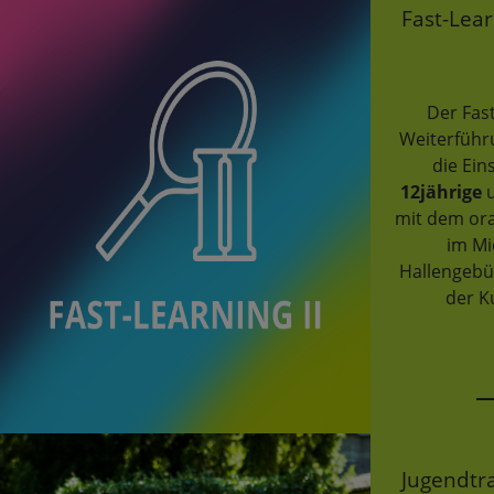
Fast-Lear
Der Fast
Weiterführ
die Ein
12jährige
u
mit dem or
im Mi
Hallengebü
der K
Jugendtra