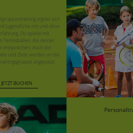
dgruppentraining eignet sich
und Jugendliche mit und ohne
rfahrung. Du spielst mit
 Tennisbällen, die deiner
e entsprechen. Auch die
alte und Ziele werden an die
Trainingsgruppe angepasst.
JETZT BUCHEN
Personaltra