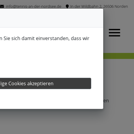
info@tennis-an-der-nordsee.de
In der Wildbahn 2, 26506 Norden
n Sie sich damit einverstanden, dass wir
che
ge Cookies akzeptieren
ßten Lernerfolg sicherstellen. Die kindgerechten