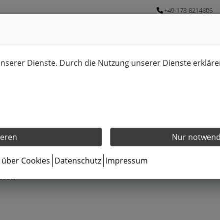
+49-178-8214805
unserer Dienste. Durch die Nutzung unserer Dienste erkläre
rsangebote für Kinder und Jugendli
ieren
Nur notwendi
s über Cookies
Datenschutz
Impressum
 Mit modernen methodischen und didaktischen Hilfen den grö
asst.