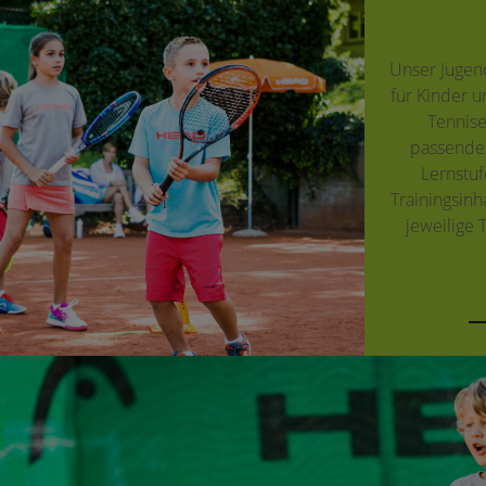
Unser Jugen
für Kinder 
Tennise
passenden
Lernstuf
Trainingsinh
jeweilige 