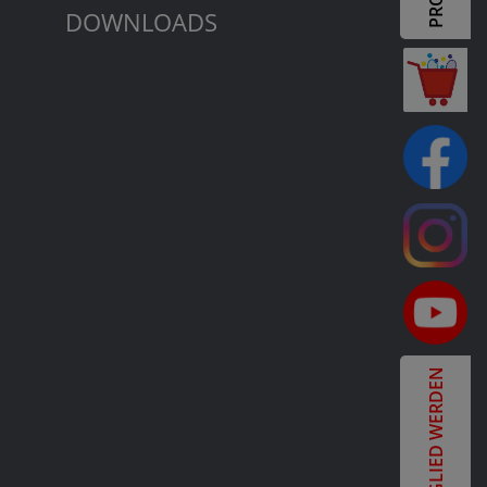
DOWNLOADS
MITGLIED WERDEN