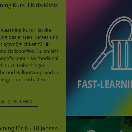
ning Kurs II Kids-Minis
-Learning Kurs II ist die
ung des ersten Kurses und
stiegsmöglichkeit für
8-
nd Ballsportler. Du spielst
angefarbenen Methodikball
dcourt. Leihschläger,
hr und Ballnutzung sind in
ursgebühr enthalten.
JETZT BUCHEN
ining für 8 - 18 Jahren