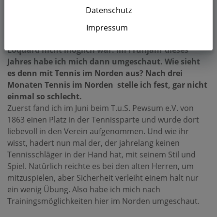
Datenschutz
Loquard – Vor neun Jahren habe ich zum letzten Mal
Impressum
Tennis gespielt, weil das durch mein Bauprojekt in
Loquard nicht möglich war. Im Frühjahr dieses
Jahres habe ich mich dann umgeschaut. Wie sieht
es denn mit Tennis im Norden aus? Nach drei
Monaten Tennis im Norden stelle ich fest, gar nicht
einmal so schlecht.
Zuerst fand ich im Juni beim T.u.S. Pewsum e.V. von
1863 einen Platz in der Tennissparte und wurde dort
liebevoll in den Verein aufgenommen. Und wie ihr
wisst, hadert nun mal der, der jahrelang keinen
Tennisschläger in der Hand hat, mit seinem Stil und
Spiel. Natürlich reichte es bei den alten Herren, um
mitzuspielen, aber Sicherheit verleiht einem halt nur
ein wenig Übung. Also habe ich mich nach
Trainingsmöglichkeiten hier im Norden umgeschaut.