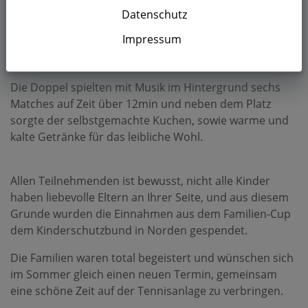
Mit 12 Eltern/Kind-Doppeln wurde der erste Familien-
Datenschutz
Cup Tennis an der Nordsee ausgetragen. In zwei 6er
Gruppen spielten die Doppel mit- und gegeneinander
Impressum
von 13 bis 17 Uhr auf vier Hallenplätzen.
Die Doppel spielten mit Musik im Hintergrund sechs
Matches auf Zeit über 12min und neben dem Platz
sorgte der selbstgemachte Kuchen, sowie warme und
kalte Getränke für das leibliche Wohl.
Allen Teilnehmenden ist bewusst, nicht alle Kinder
haben liebevolle Eltern an Ihrer Seite, und aus diesem
Grunde wurden die Einnahmen aus dem Familien-Cup
dem Kinderschutzbund in Norden gespendet.
Die Familien waren total begeistert und wünschen sich
im Sommer gleich einen neuen Termin, gemeinsam
eine schöne Zeit auf der Tennisanlage zu verbringen.