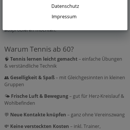
Bleiben Sie aktiv und entdecken Sie Tennis völlig neu!
Datenschutz
Unser
Fast Learning Kurs I – für die S-Klasse
bietet
einen idealen Einstieg für alle Senior:innen, die ohne
Impressum
Vorkenntnisse und ohne Vereinsbindung Tennis
ausprobieren möchten.
Warum Tennis ab 60?
🧠
Tennis lernen leicht gemacht
– einfache Übungen
& verständliche Technik
👥
Geselligkeit & Spaß
– mit Gleichgesinnten in kleinen
Gruppen
🌤️
Frische Luft & Bewegung
– gut für Herz-Kreislauf &
Wohlbefinden
💬
Neue Kontakte knüpfen
– ganz ohne Vereinszwang
💸
Keine versteckten Kosten
– inkl. Trainer,