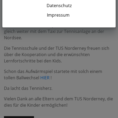
Viel Spaß hatten alle Beteiligten (Kids, Eltern und
Datenschutz
Trainer) beim Start in das Wintertraining.
Impressum
4-6 Jungs im Alter von 11 Jahren fahren regelmäßig mit
der Fähre von Norderney nach Norddeich und dann
gleich weiter mit dem Taxi zur Tennisanlage an der
Nordsee.
Die Tennisschule und der TUS Norderney freuen sich
über die Kooperation und die erwünschten
Lernfortschritte bei den Kids.
Schon das Aufwärmspiel startete mit solch einem
tollen Ballwechsel
HIER
!
Da lacht das Tennisherz.
Vielen Dank an alle Eltern und dem TUS Norderney, die
dies für die Kinder ermöglichen!